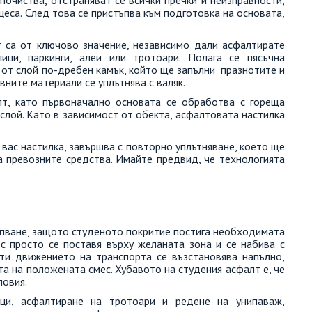
еса. След това се пристъпва към подготовка на основата,
т са от ключово значение, независимо дали асфалтирате
ци, паркинги, алеи или тротоари. Полага се пясъчна
 от слой по-дребен камък, който ще запълни празнотите и
вните материали се уплътнява с валяк.
т, като първоначално основата се обработва с гореща
 слой. Като в зависимост от обекта, асфалтовата настилка
вас настилка, завършва с повторно уплътняване, което ще
а превозните средства. Имайте предвид, че технологията
рпване, защото студеното покритие постига необходимата
ес просто се поставя върху желаната зона и се набива с
ти движението на транспорта се възстановява напълно,
а на положената смес. Хубавото на студения асфалт е, че
ловия.
ци, асфалтиране на тротоари и редене на унипаваж,