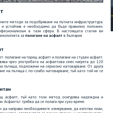
лт
ените методи за подобряване на пътната инфраструктура.
 и устойчив е необходимо да бъде правилно положен.
офесионализъм в тази сфера. В настоящата статия ви
хнологията за
полагане на асфалт
в България
лт
т: полагане на горещ асфалт и полагане на студен асфалт.
вява чрез употребата на асфалтова смес нагрята до 120
на пътища, подложени на сериозно натоварване. От друга
ане на пътища с по-слабо натоварване, тъй като той не се
читан
ещ асфалт, тъй като този метод осигурява надеждна и
 Асфалтът трябва да се полага при сухо време.
и да направи необходимите измервания, да изготви план,
почиства, отстраняват се всички пречки и неизправности,