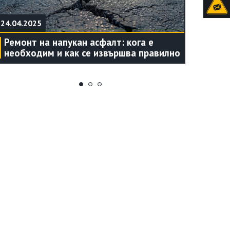
24.04.2025
24.04.202
Ремонт на напукан асфалт: кога е
Какво в
необходим и как се извършва правилно
асфалти
уплътня