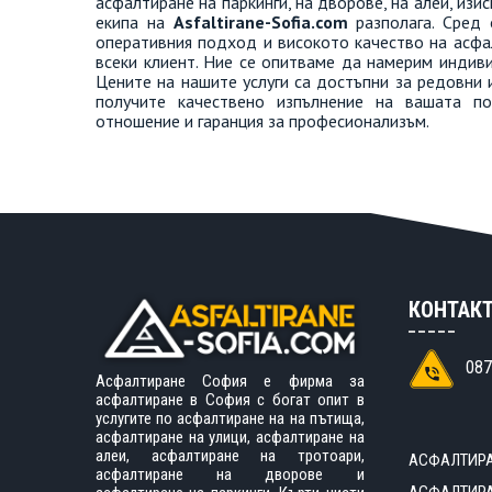
асфалтиране на паркинги, на дворове, на алеи, изи
екипа на
Asfaltirane-Sofia.com
разполага. Сред 
оперативния подход и високото качество на асфал
всеки клиент. Ние се опитваме да намерим индив
Цените на нашите услуги са достъпни за редовни 
получите качествено изпълнение на вашата по
отношение и гаранция за професионализъм.
КОНТАК
087
Асфалтиране София е фирма за
асфалтиране в София с богат опит в
услугите по асфалтиране на на пътища,
асфалтиране на улици, асфалтиране на
алеи, асфалтиране на тротоари,
АСФАЛТИРА
асфалтиране на дворове и