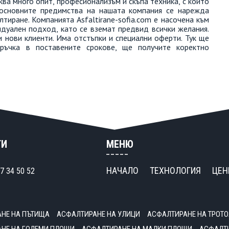
сква много опит, професионализъм и скъпа техника, с които
основните предимства на нашата компания се нарежда
тиране. Компанията Asfaltirane-sofia.com е насочена към
идуален подход, като се вземат предвид всички желания.
и нови клиенти. Има отстъпки и специални оферти. Тук ще
ръчка в поставените срокове, ще получите коректно
ТИ
МЕНЮ
НАЧАЛО
ТЕХНОЛОГИЯ
ЦЕН
7 34 50 52
НЕ НА ПЪТИЩА
АСФАЛТИРАНЕ НА УЛИЦИ
АСФАЛТИРАНЕ НА ТРОТО