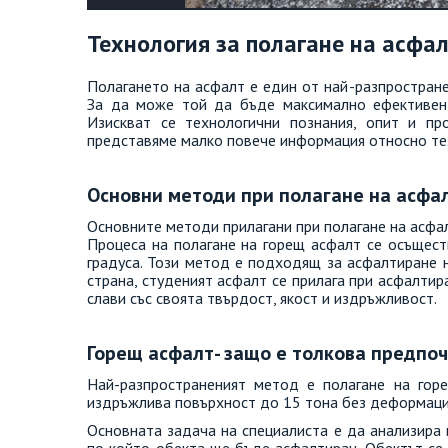
Технология за полагане на асфа
Полагането на асфалт е един от най-разпростран
За да може той да бъде максимално ефективен
Изискват се технологични познания, опит и пр
представяме малко повече информация относно те
Основни методи при полагане на асфа
Основните методи прилагани при полагане на асфал
Процеса на полагане на горещ асфалт се осъщест
градуса. Този метод е подходящ за асфалтиране 
страна, студеният асфалт се прилага при асфалтир
слави със своята твърдост, якост и издръжливост.
Горещ асфалт- защо е толкова предпо
Най-разпространеният метод е полагане на гор
издръжлива повърхност до 15 тона без деформации.
Основната задача на специалиста е да анализира 
по който обекта ще бъде асфалтиран. Обектът се 