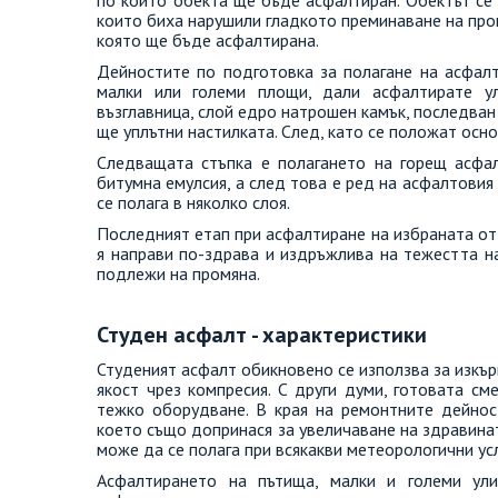
които биха нарушили гладкото преминаване на проц
която ще бъде асфалтирана.
Дейностите по подготовка за полагане на асфал
малки или големи площи, дали асфалтирате ули
възглавница, слой едро натрошен камък, последван
ще уплътни настилката. След, като се положат осно
Следващата стъпка е полагането на горещ асфал
битумна емулсия, а след това е ред на асфалтовия
се полага в няколко слоя.
Последният етап при асфалтиране на избраната от 
я направи по-здрава и издръжлива на тежестта н
подлежи на промяна.
Студен асфалт - характеристики
Студеният асфалт обикновено се използва за изкъ
якост чрез компресия. С други думи, готовата см
тежко оборудване. В края на ремонтните дейнос
което също допринася за увеличаване на здравинат
може да се полага при всякакви метеорологични ус
Асфалтирането на пътища, малки и големи ули