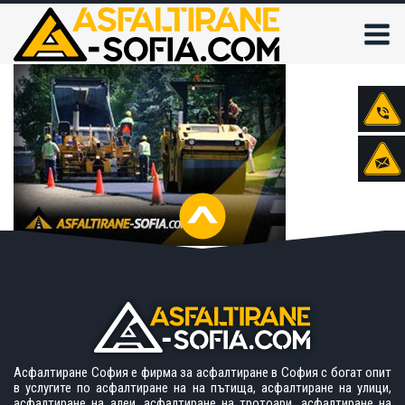
Асфалтиране София е фирма за асфалтиране в София с богат опит
в услугите по асфалтиране на на пътища, асфалтиране на улици,
асфалтиране на алеи, асфалтиране на тротоари, асфалтиране на