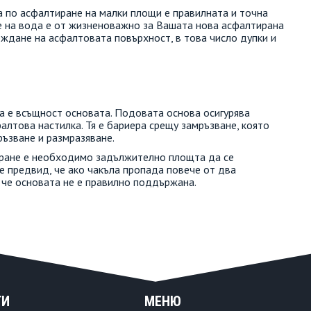
а по асфалтиране на малки площи е правилната и точна
не на вода е от жизненоважно за Вашата нова асфалтирана
еждане на асфалтовата повърхност, в това число дупки и
а е всъщност основата. Подовата основа осигурява
лтова настилка. Тя е бариера срещу замръзване, която
ъзване и размразяване.
иране е необходимо задължително площта да се
е предвид, че ако чакъла пропада повече от два
 че основата не е правилно поддържана.
ТИ
МЕНЮ