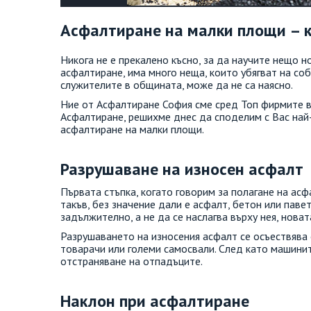
Асфалтиране на малки площи – к
Никога не е прекалено късно, за да научите нещо но
асфалтиране, има много неща, които убягват на соб
служителите в общината, може да не са наясно.
Ние от Асфалтиране София сме сред Топ фирмите в
Асфалтиране, решихме днес да споделим с Вас най-
асфалтиране на малки площи.
Разрушаване на износен асфалт
Първата стъпка, когато говорим за полагане на ас
такъв, без значение дали е асфалт, бетон или паве
задължително, а не да се наслагва върху нея, новат
Разрушаването на износения асфалт се осъествява 
товарачи или големи самосвали. След като машини
отстраняване на отпадъците.
Наклон при асфалтиране