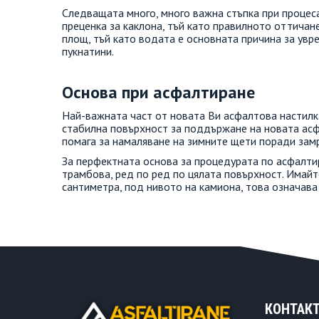
Следващата много, много важна стъпка при процес
преценка за каклона, тъй като правилното оттича
площ, тъй като водата е основната причина за увр
пукнатини.
Основа при асфалтиране
Най-важната част от новата Ви асфалтова настилк
стабилна повърхност за поддържане на новата асфа
помага за намаляване на зимните щети поради замр
За перфектната основа за процедурата по асфалт
трамбова, ред по ред по цялата повърхност. Имайт
сантиметра, под нивото на камиона, това означава
КОНТАК