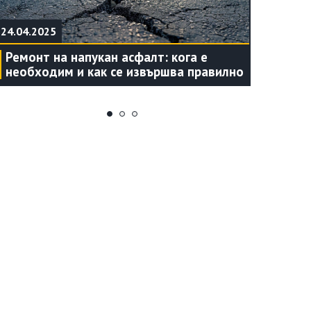
24.04.2025
24.04.202
Ремонт на напукан асфалт: кога е
Какво в
необходим и как се извършва правилно
асфалти
уплътня