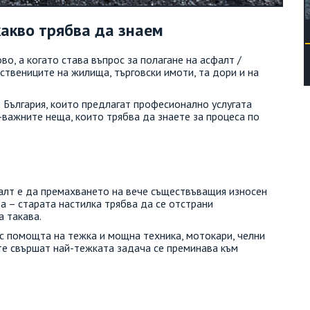
акво трябва да знаем
во, а когато става въпрос за полагане на асфалт /
ствениците на жилища, търговски имоти, та дори и на
 България, които предлагат професионално услугата
важните неща, които трябва да знаете за процеса по
фалт е да премахването на вече съществъващия износен
та – старата настилка трябва да се отстрани
а такава.
с помощта на тежка и мощна техника, мотокари, челни
те свършат най-тежката задача се преминава към